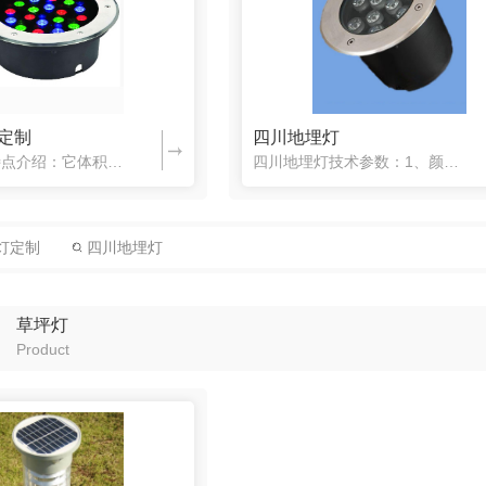
定制
四川地埋灯
四川地埋灯特点介绍：它体积小，耗电量低，使用寿命长的特点，坚固耐用，功耗低，寿命长，安装方便，造型别致优雅，防漏电，防水。1、LED光源寿命长，一次施工，数年使用。2、功耗低、无需因亮化、美化而付出高...
四川地埋灯技术参数：1、颜色：各种单色、RGB变色。2、光源功率：大功率1W、3W、5W。小功率各种灯珠可选。3、平均寿命：80000小时以上。4、防护等级：IP67。5、发光度：180度。6、工作环...
灯定制
四川地埋灯
草坪灯
Product