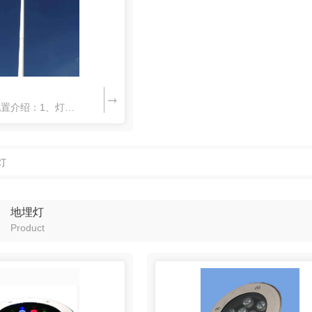
四川高杆灯配置介绍：1、灯杆为八棱、十二棱、十八棱锥形杆体，由高强度钢板经剪制、折弯、自动焊接成形，一般高度有25、30、35、40等规格，设计抗风能力可达60米/秒，每种规格由3至4节插接组成。配法...
灯
地埋灯
Product